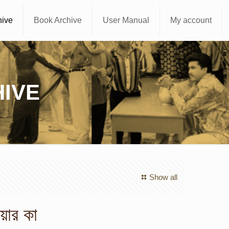
hive
Book Archive
User Manual
My account
IVE
Show all
িয়ার কা