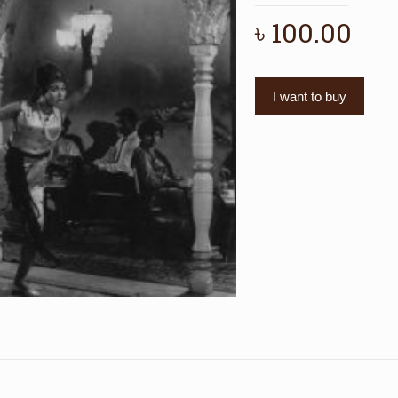
৳
100.00
I want to buy