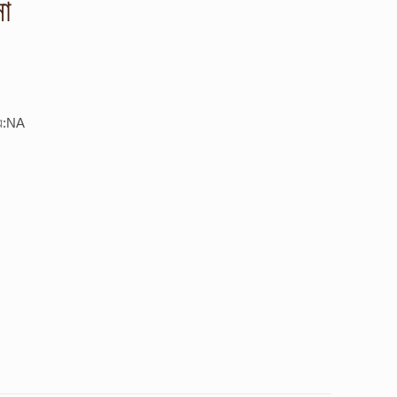
সা
ময়:NA