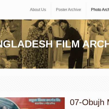
About Us
Poster Archive
Photo Arc
NGLADESH FILM ARCH
07-Obujh 