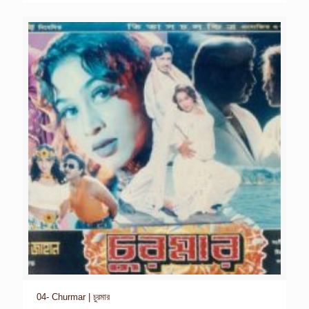
04- Churmar | চুরমার