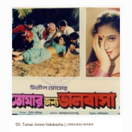
03- Tumar-Jonno-Valobasha | তোমার-জন্য-ভালবাসা