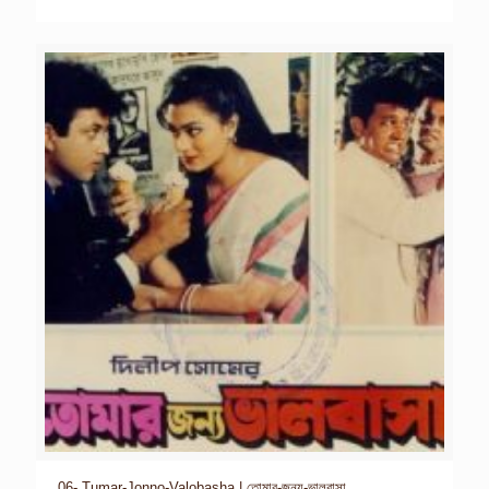
06- Tumar-Jonno-Valobasha | তোমার-জন্য-ভালবাসা