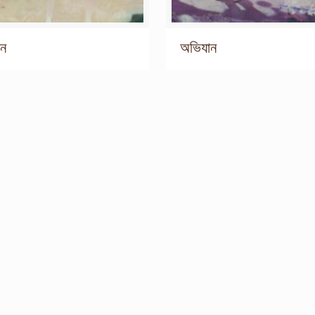
ান
অভিযান