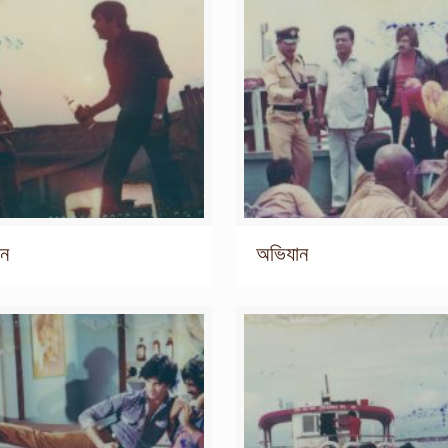
ান
অভিযান