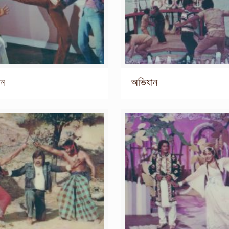
ান
অভিযান