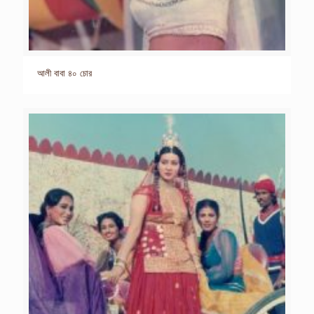
আলী বাবা ৪০ চোর