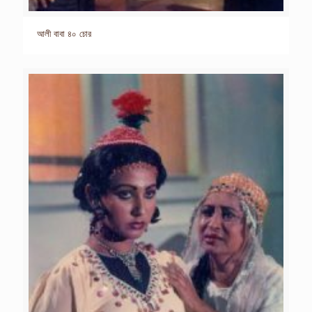
আলী বাবা ৪০ চোর