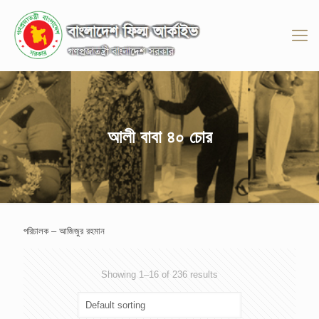
আলী বাবা ৪০ চোর
পরিচালক – আজিজুর রহমান
Showing 1–16 of 236 results