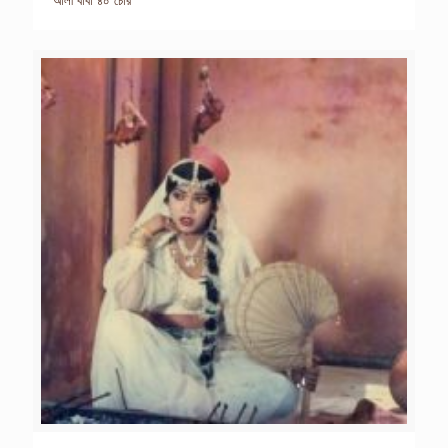
আলী বাবা ৪০ চোর