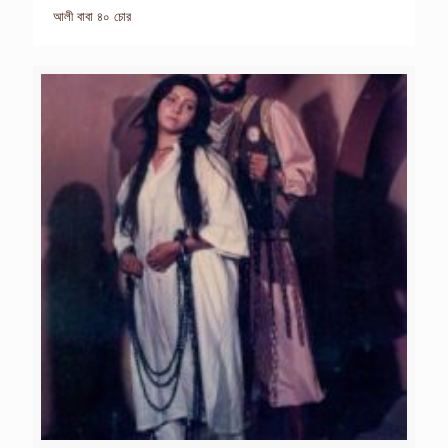
আলী বাবা ৪০ চোর