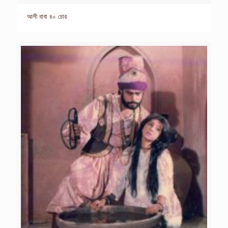
আলী বাবা ৪০ চোর