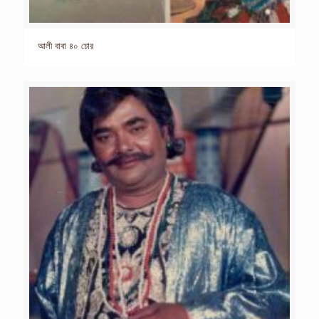
আলী বাবা ৪০ চোর