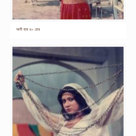
আলী বাবা ৪০ চোর