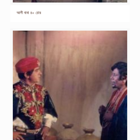
আলী বাবা ৪০ চোর