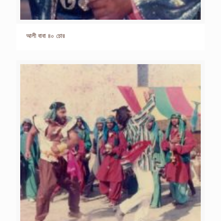
আলী বাবা ৪০ চোর