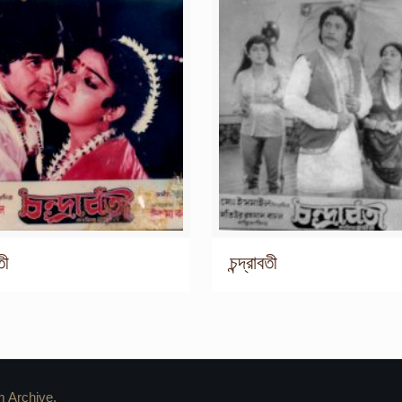
তী
চন্দ্রাবতী
m Archive.