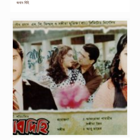
জবাব দিহি