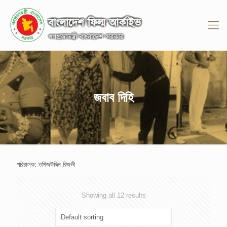
জবাব দিহি
পরিচালক: তমিজউদ্দিন রিজভী
Showing all 12 results