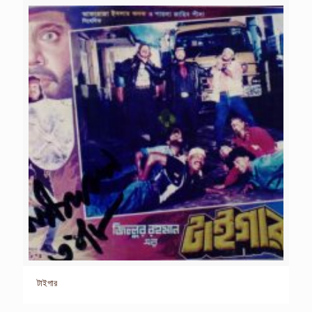
টাইগার