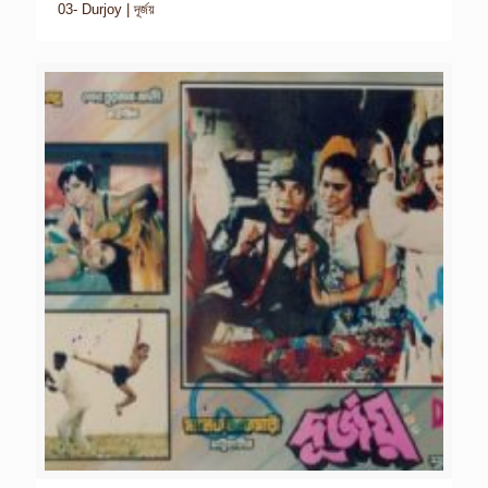
03- Durjoy | দূর্জয়