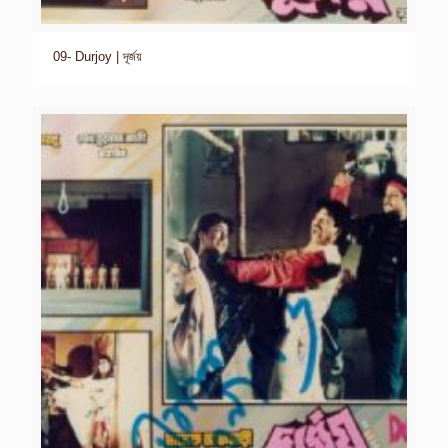
09- Durjoy | দূর্জয়