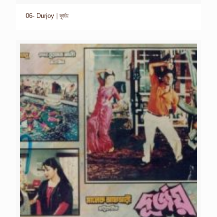
06- Durjoy | দূর্জয়