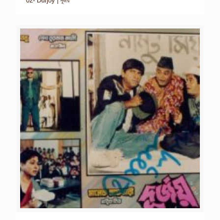
02- Durjoy | দূর্জয়