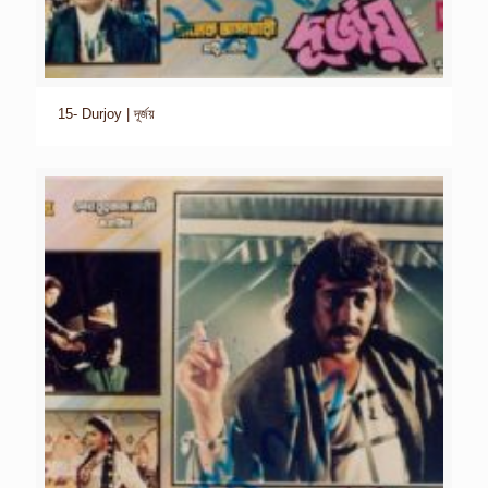
15- Durjoy | দূর্জয়