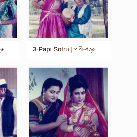
রু
3-Papi Sotru | পাপী-শত্রু