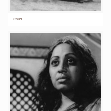
রাজমহল