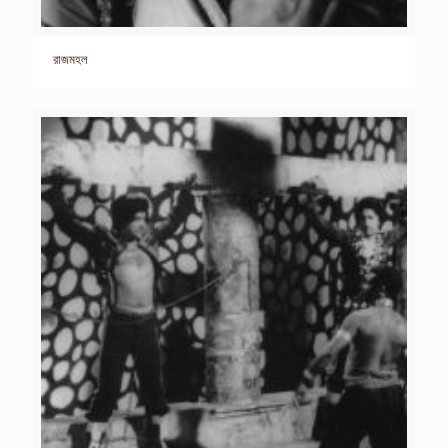
রাজমহল