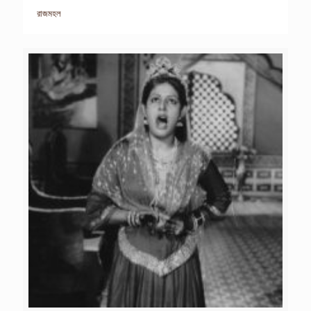
রাজমহল