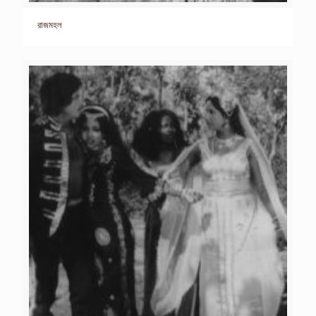
রাজমহল