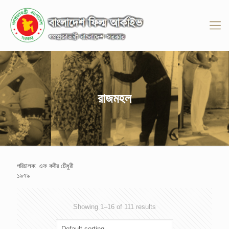
রাজমহল
পরিচালক: এফ কবীর চেীধুরী
১৯৭৯
Showing 1–16 of 111 results