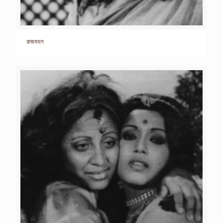
রাজমহল