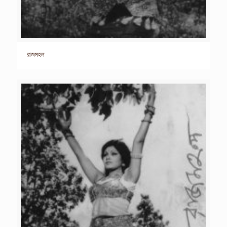
রাজমহল