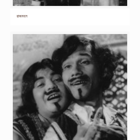
রাজমহল