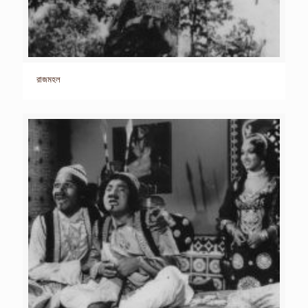
রাজমহল