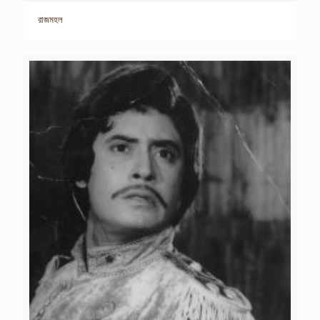
রাজমহল