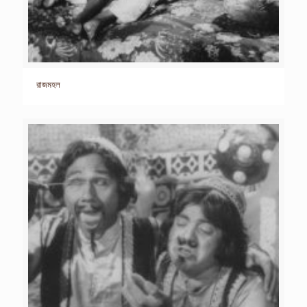
রাজমহল