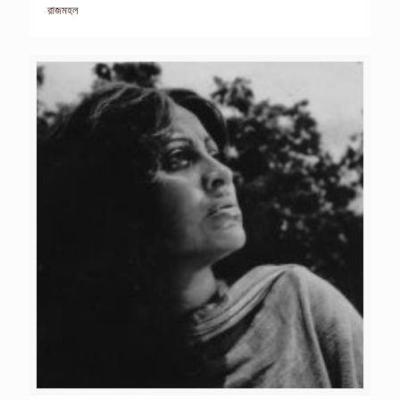
রাজমহল