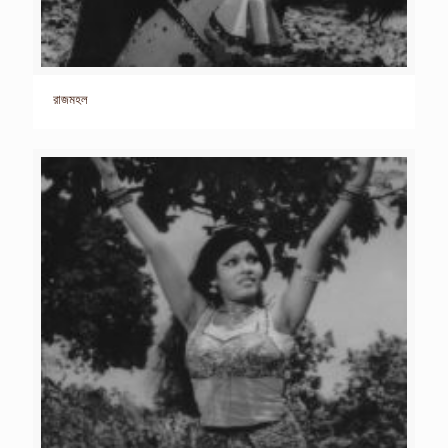
রাজমহল