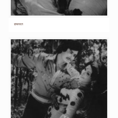
রাজমহল