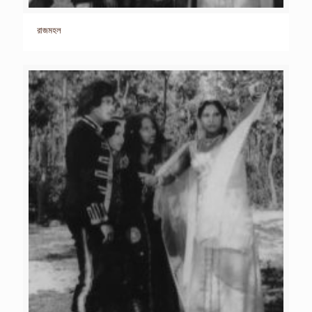
রাজমহল