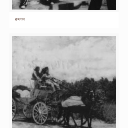
রাজমহল