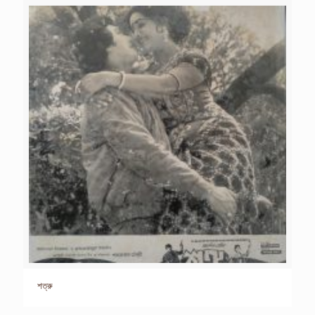
শত্রু