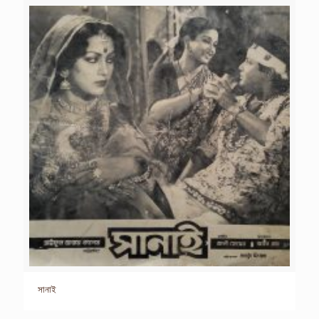
সানাই