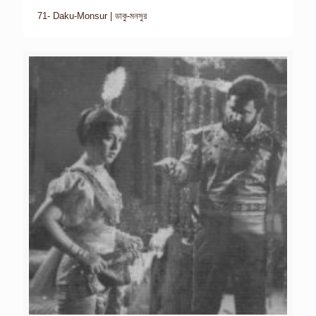
71- Daku-Monsur | ডাকু-মনসুর