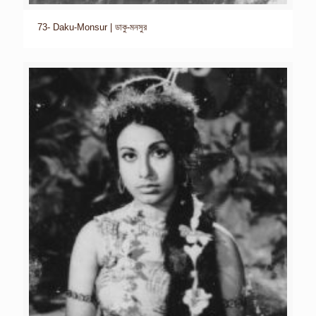
73- Daku-Monsur | ডাকু-মনসুর