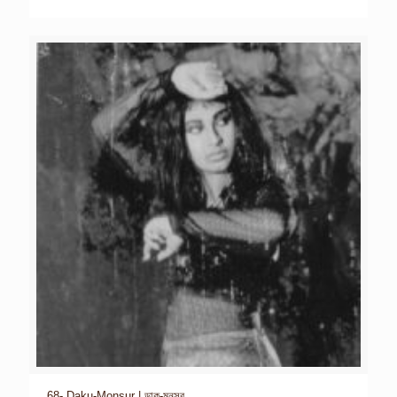
68- Daku-Monsur | ডাকু-মনসুর