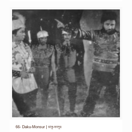
66- Daku-Monsur | ডাকু-মনসুর