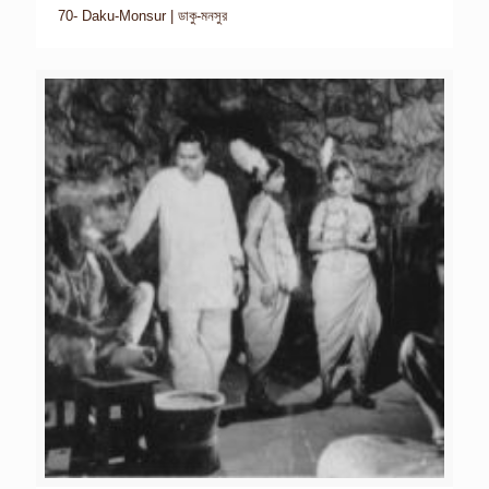
70- Daku-Monsur | ডাকু-মনসুর