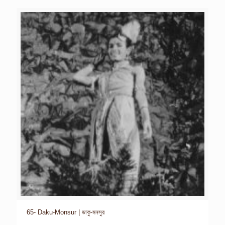
65- Daku-Monsur | ডাকু-মনসুর