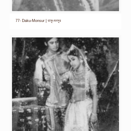
77- Daku-Monsur | ডাকু-মনসুর