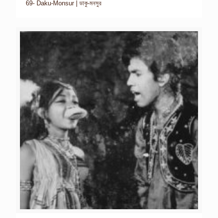
69- Daku-Monsur | ডাকু-মনসুর