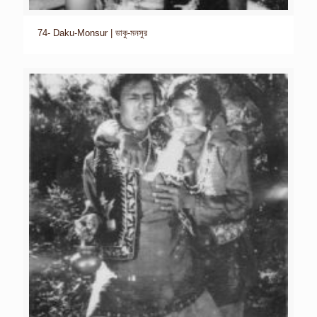
74- Daku-Monsur | ডাকু-মনসুর