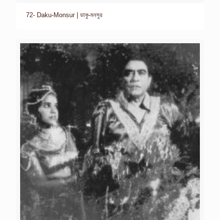
72- Daku-Monsur | ডাকু-মনসুর