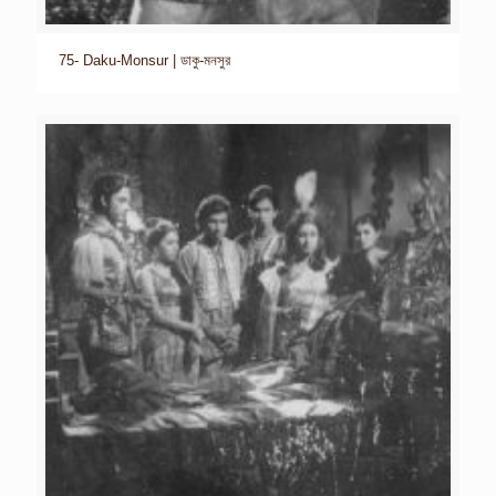
75- Daku-Monsur | ডাকু-মনসুর