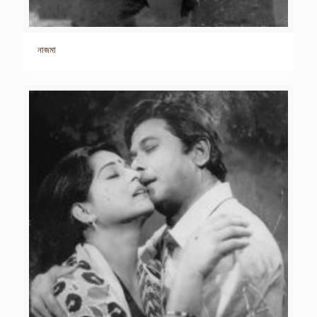
নাজমা