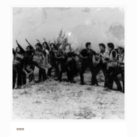
নাজমা