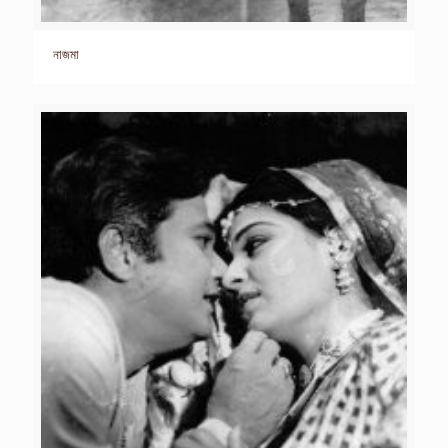
নাজমা