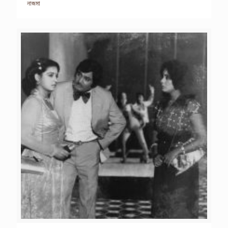
নাজমা