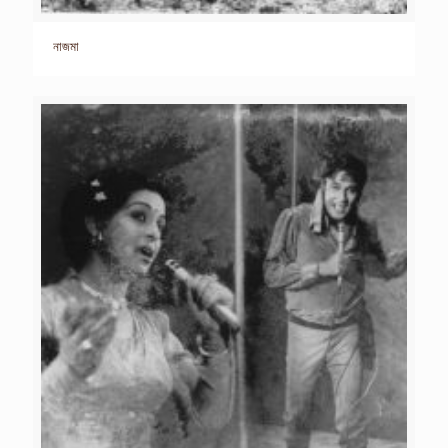
নাজমা