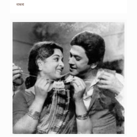
নাজমা