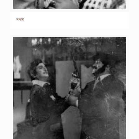
নাজমা