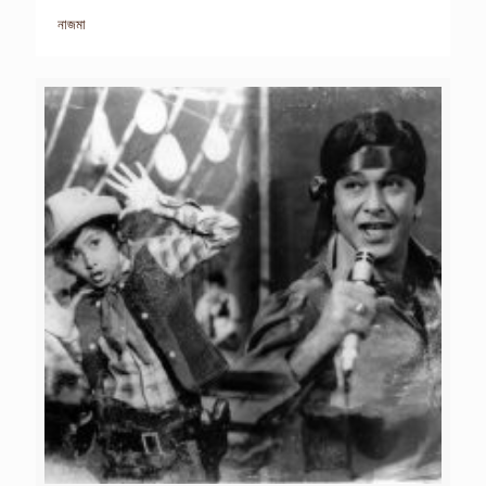
নাজমা