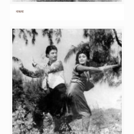
নাজমা