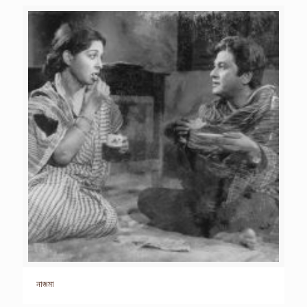
নাজমা