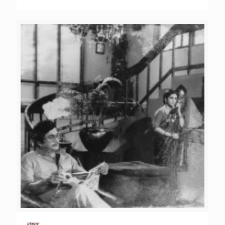
নাজমা