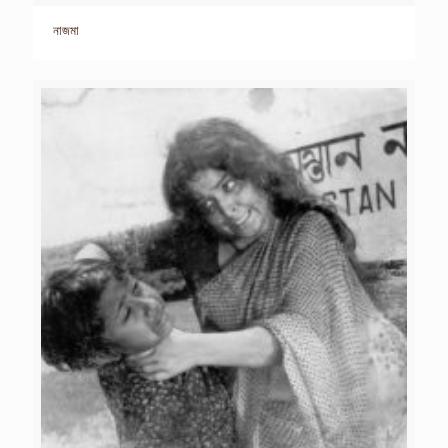
নাজমা