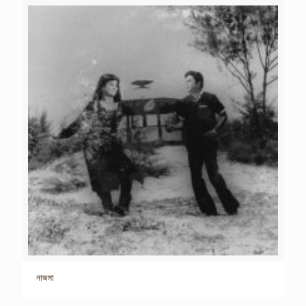
নাজমা