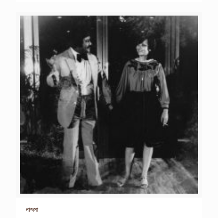
নাজমা