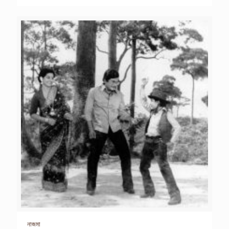
নাজমা