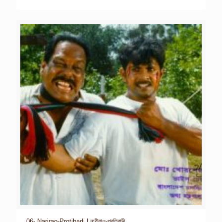
06- Narirao-Protibadi | নারীরাও-প্রতিবাদী