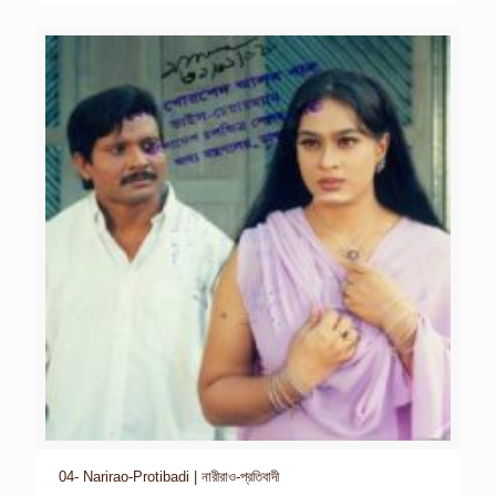
04- Narirao-Protibadi | নারীরাও-প্রতিবাদী