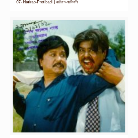
07- Narirao-Protibadi | নারীরাও-প্রতিবাদী