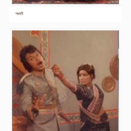
পদ্মবতী