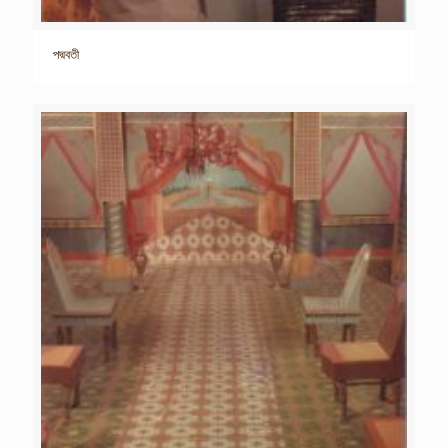
পদ্মবতী