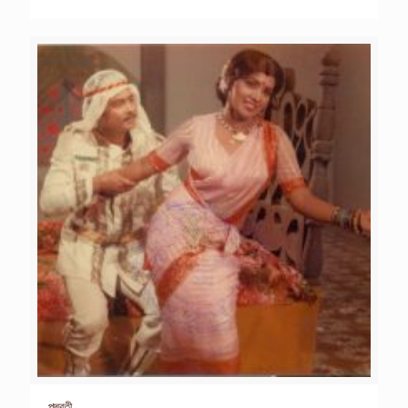
পদ্মবতী