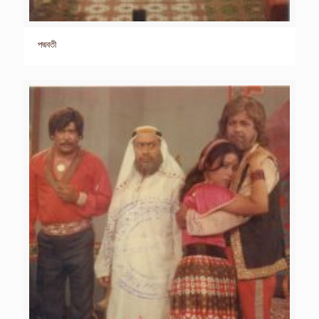
পদ্মবতী