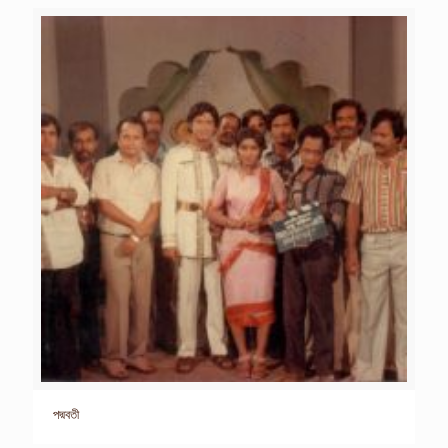
পদ্মবতী