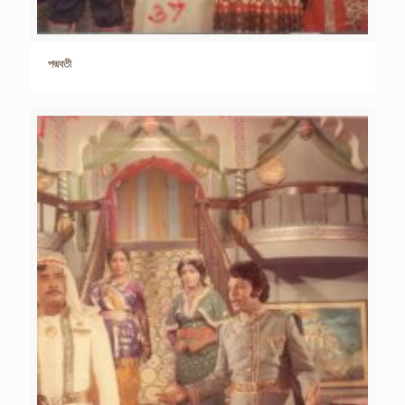
পদ্মবতী