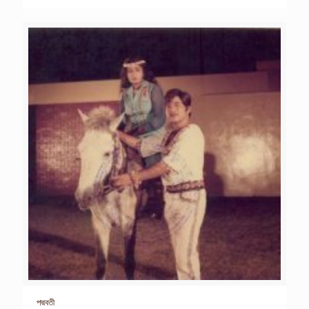
পদ্মবতী