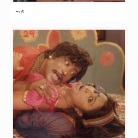
পদ্মবতী