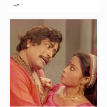
পদ্মবতী