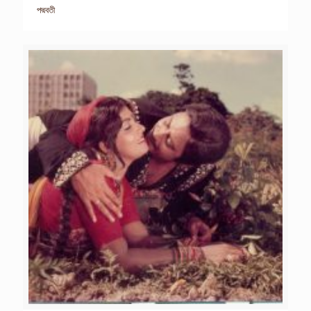
পদ্মবতী