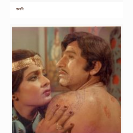
পদ্মবতী