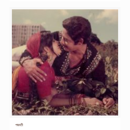
পদ্মবতী