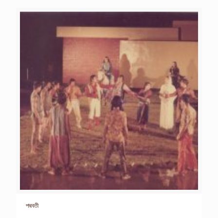
পদ্মবতী