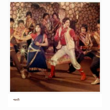
পদ্মবতী