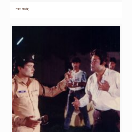
মরন লড়াই