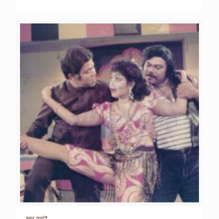
মরন লড়াই