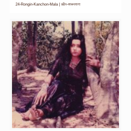
24-Rongin-Kanchon-Mala | রঙীন-কাঞ্চনমালা