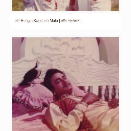
32-Rongin-Kanchon-Mala | রঙীন-কাঞ্চনমালা