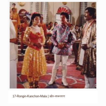
17-Rongin-Kanchon-Mala | রঙীন-কাঞ্চনমালা