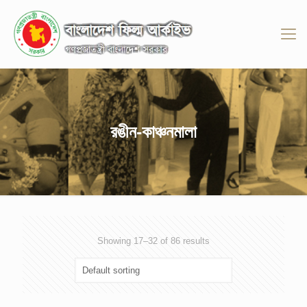
রঙীন-কাঞ্চনমালা
Showing 17–32 of 86 results