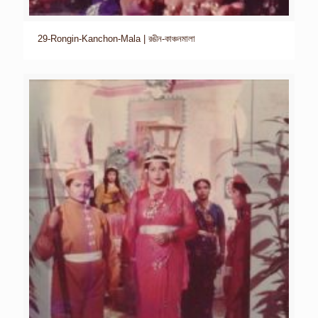
29-Rongin-Kanchon-Mala | রঙীন-কাঞ্চনমালা