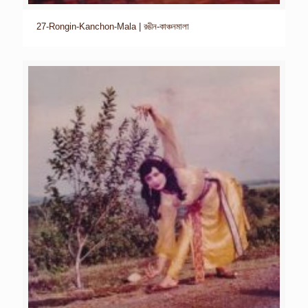
27-Rongin-Kanchon-Mala | রঙীন-কাঞ্চনমালা