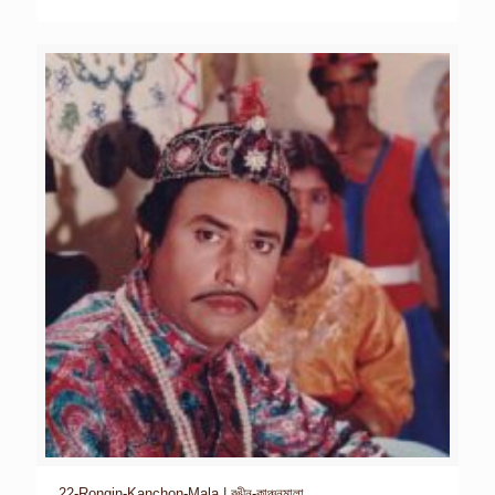
22-Rongin-Kanchon-Mala | রঙীন-কাঞ্চনমালা