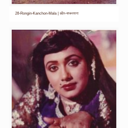
28-Rongin-Kanchon-Mala | রঙীন-কাঞ্চনমালা