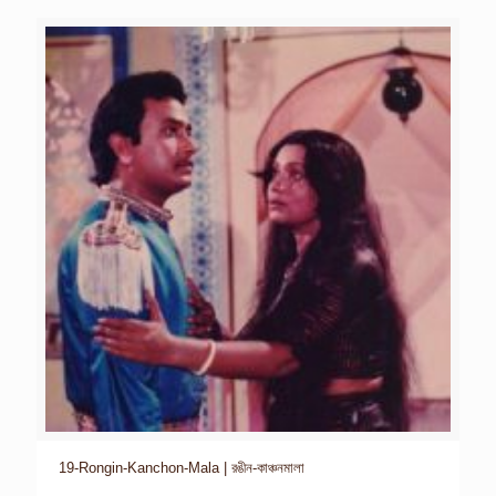
19-Rongin-Kanchon-Mala | রঙীন-কাঞ্চনমালা