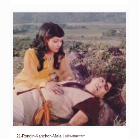
21-Rongin-Kanchon-Mala | রঙীন-কাঞ্চনমালা