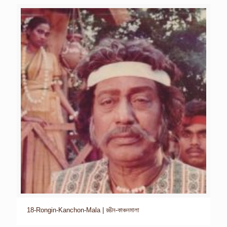
18-Rongin-Kanchon-Mala | রঙীন-কাঞ্চনমালা