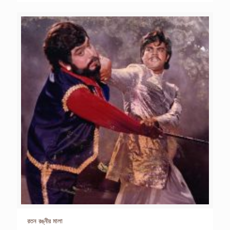
রতন রঙ্নীর মালা