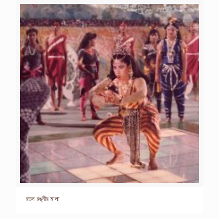
রতন রঙ্নীর মালা