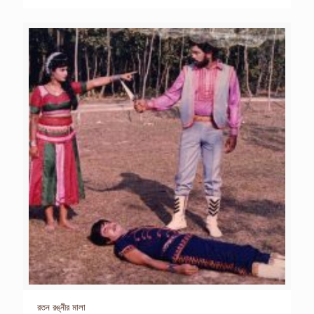
রতন রঙ্নীর মালা