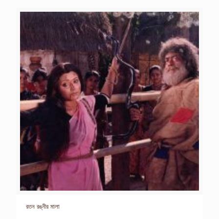
রতন রঙ্নীর মালা