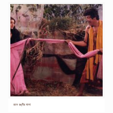
রতন রঙ্নীর মালা