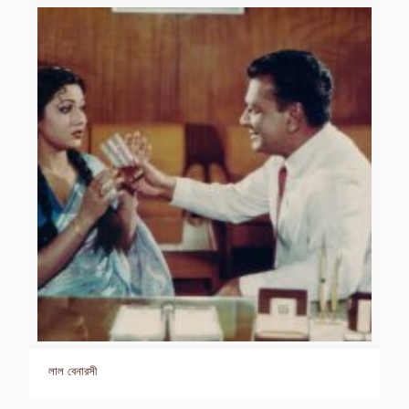
লাল বেনারসী