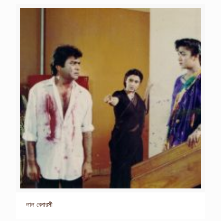
লাল বেনারসী