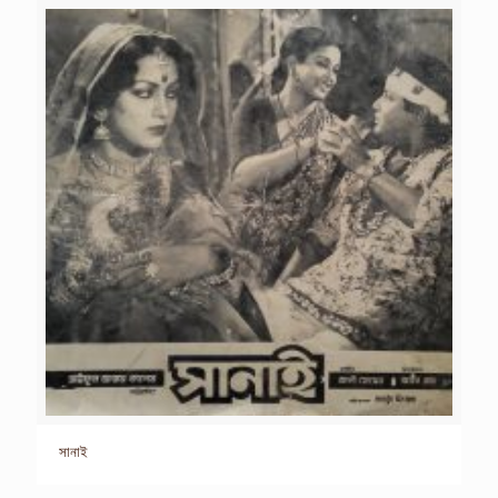
সানাই