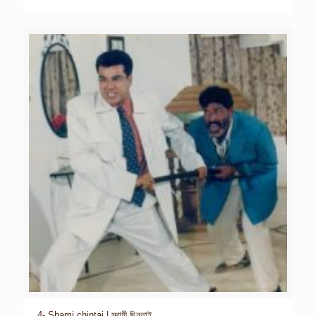
4- Shami chintai | স্বামী ছিনতাই