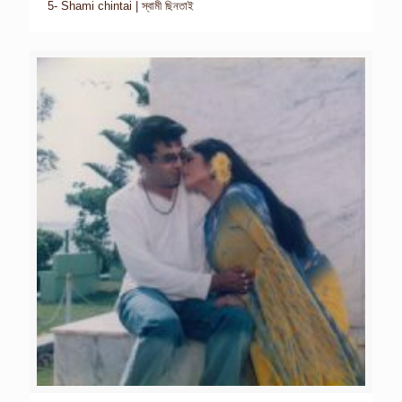
5- Shami chintai | স্বামী ছিনতাই