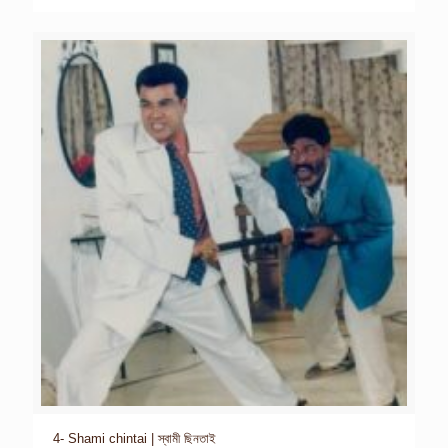
4- Shami chintai | স্বামী ছিনতাই