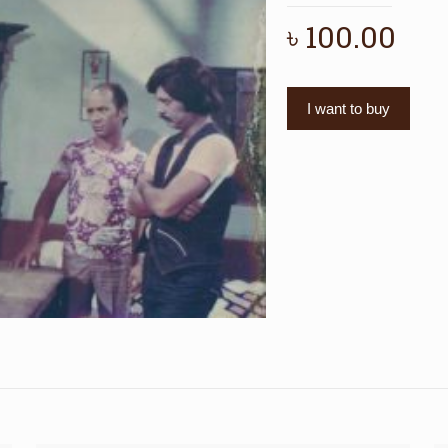
৳
100.00
I want to buy