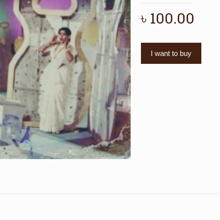
৳
100.00
I want to buy