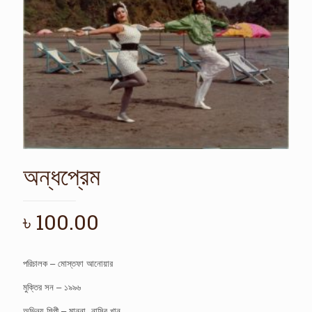
অন্ধপ্রেম
৳
100.00
পরিচালক – মোস্তফা আনোয়ার
মুক্তির সন – ১৯৯৬
অভিনয় শিল্পী – মান্না, নাসির খান