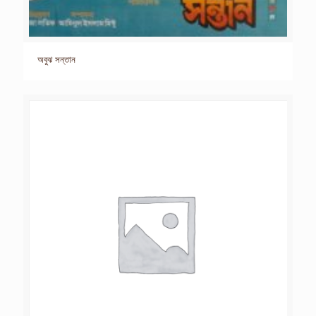
অবুঝ সন্তান