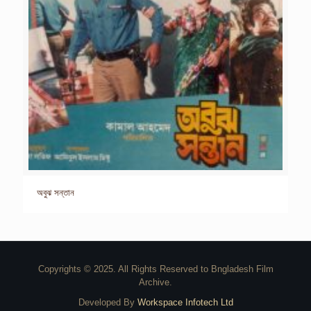
অবুঝ সন্তান
Copyrights © 2025. All Rights Reserved to Bngladesh Film
Archive.
Developed By
Workspace Infotech Ltd