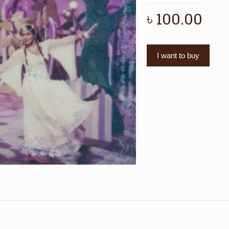
৳
100.00
I want to buy