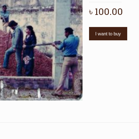
৳
100.00
I want to buy