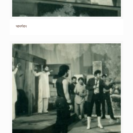
আদর্শবান