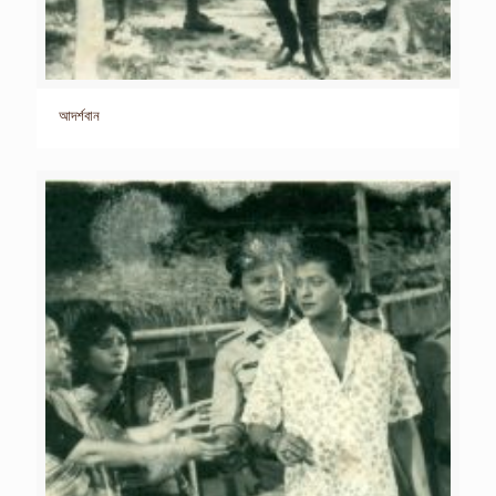
আদর্শবান