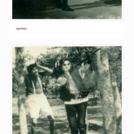
আদর্শবান