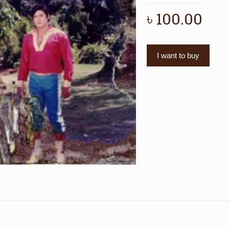
৳
100.00
I want to buy