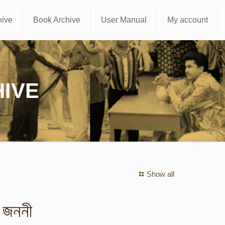
hive
Book Archive
User Manual
My account
IVE
Show all
 জননী