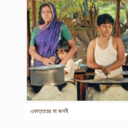
একাত্তরের মা জননী