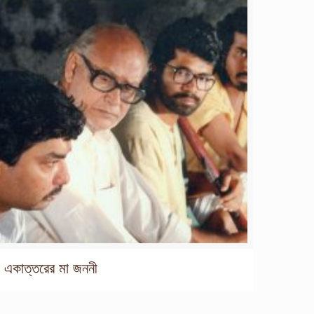
একাত্তরের মা জননী