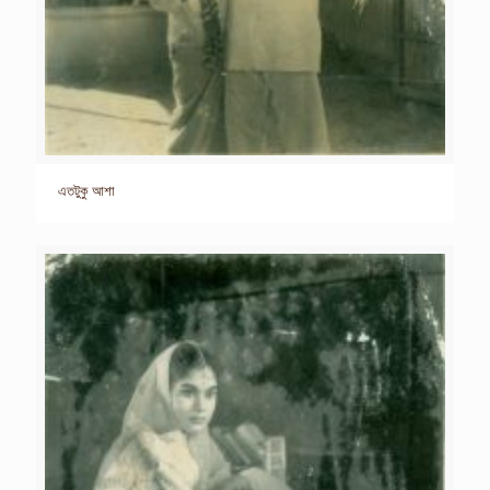
এতটুকু আশা