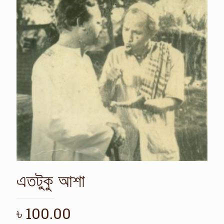
এতটুকু আশা
৳
100.00