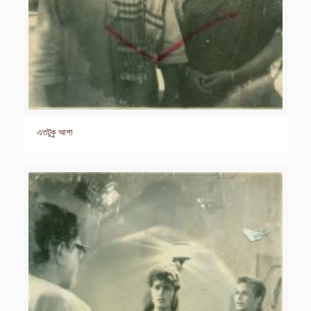
এতটুকু আশা