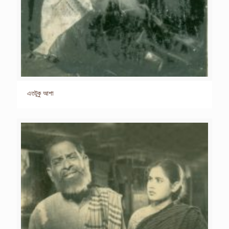
এতটুকু আশা