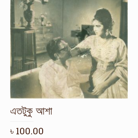
এতটুকু আশা
৳
100.00