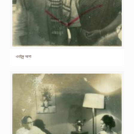
এতটুকু আশা