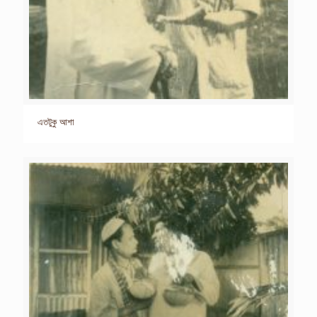
এতটুকু আশা