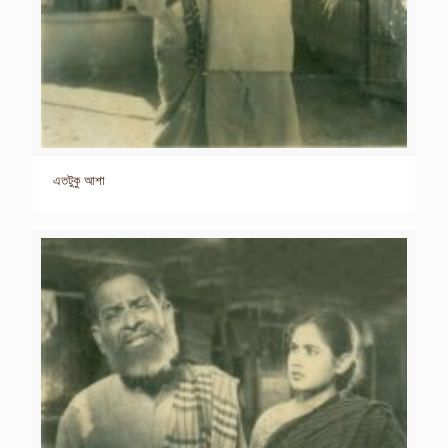
এতটুকু আশা