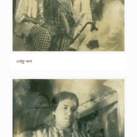
এতটুকু আশা