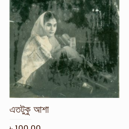
এতটুকু আশা
৳
100.00