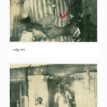
এতটুকু আশা