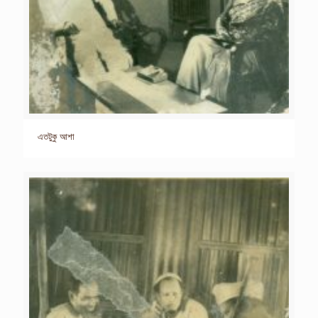
এতটুকু আশা