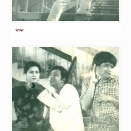
কিসমত