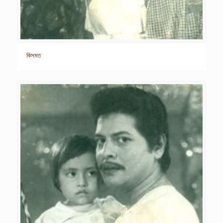
কিসমত