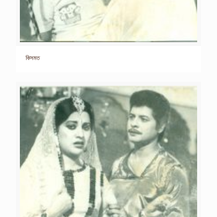
কিসমত