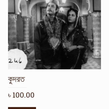
কুদরত
৳
100.00