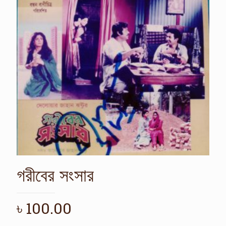
গরীবের সংসার
৳
100.00