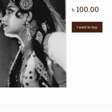
৳
100.00
I want to buy