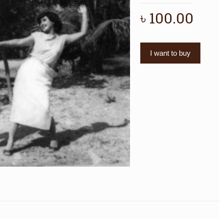
৳
100.00
I want to buy