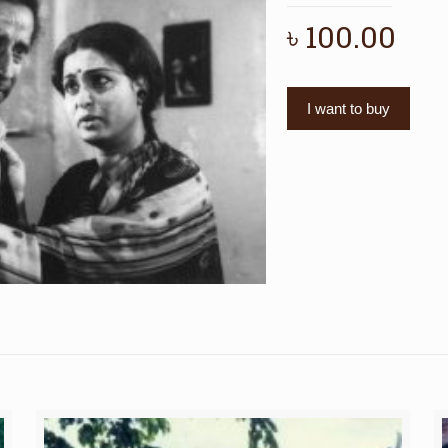
৳
100.00
I want to buy