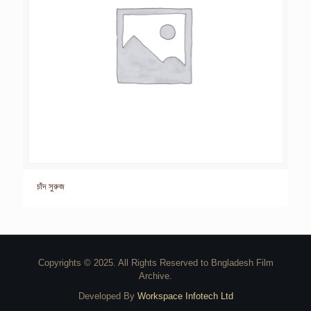
চাঁদ সুরুজ
Copyrights © 2025. All Rights Reserved to Bngladesh Film
Archive.
Developed By
Workspace Infotech Ltd