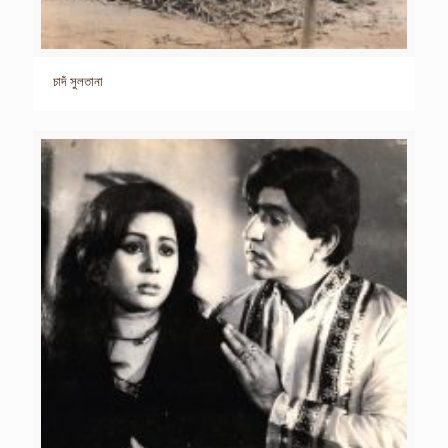
চাদঁ সুলতানা