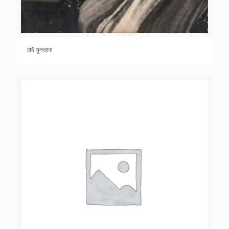
চাদঁ সুলতানা