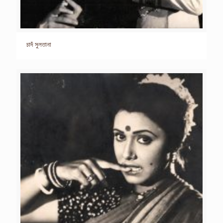
চাদঁ সুলতানা