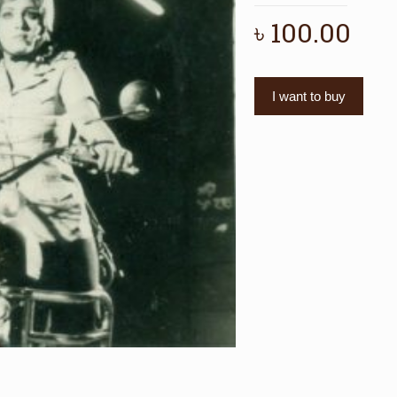
৳
100.00
I want to buy