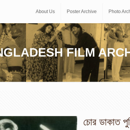
About Us
Poster Archive
Photo Arc
NGLADESH FILM ARCH
চোর ডাকাত পু