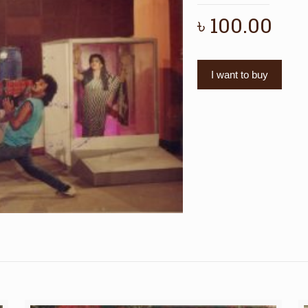
৳
100.00
I want to buy