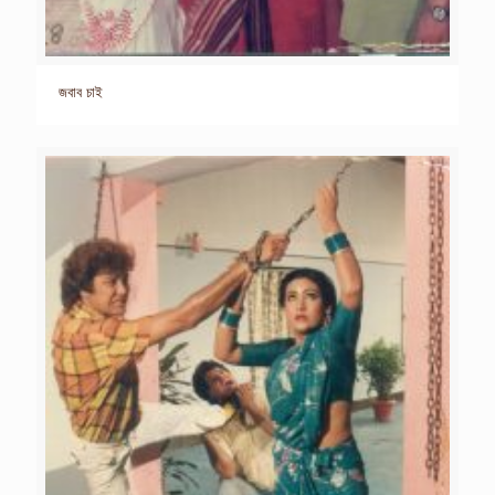
জবাব চাই