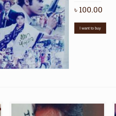
৳
100.00
I want to buy