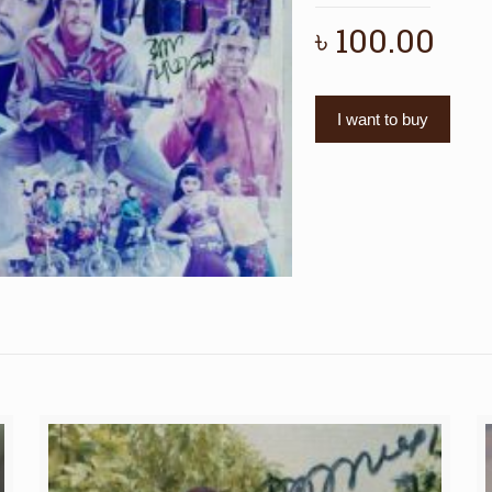
৳
100.00
I want to buy